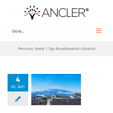
Skip
to
content
Go to...
Percorso::
Home
|
Tag:
Riscaldamento climatico
4
05, 2021