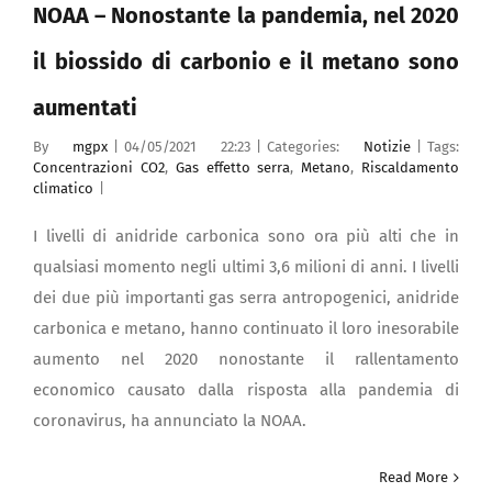
NOAA – Nonostante la pandemia, nel 2020
il biossido di carbonio e il metano sono
aumentati
By
mgpx
|
04/05/2021 22:23
|
Categories:
Notizie
|
Tags:
Concentrazioni CO2
,
Gas effetto serra
,
Metano
,
Riscaldamento
climatico
|
I livelli di anidride carbonica sono ora più alti che in
qualsiasi momento negli ultimi 3,6 milioni di anni. I livelli
dei due più importanti gas serra antropogenici, anidride
carbonica e metano, hanno continuato il loro inesorabile
aumento nel 2020 nonostante il rallentamento
economico causato dalla risposta alla pandemia di
coronavirus, ha annunciato la NOAA.
Read More