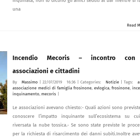
inquinata, non lo dicono gli amici seduti al bar mentre si 
una
Read M
Incendio Mecoris – incontro con
associazioni e cittadini
By
Massimo
|
22/07/2019 16:36
|
Categories:
Notizie
|
Tags:
a
associazione medici di famiglia frosinone
,
evlogica
,
frosinone
,
inc
inquinamento
,
mecoris
|
Le associazioni avevano chiesto:- Quali azioni sono previst
conoscere l’impatto inquinante sull’ecosistema su cu
riversata la nube tossica.- Se sono state previste le proc
per la richiesta di risarcimento dei danni subiti.Inoltre av