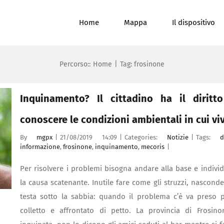
Home
Mappa
Il dispositivo
Percorso::
Home
|
Tag:
frosinone
Inquinamento? Il cittadino ha il diritt
conoscere le condizioni ambientali in cui vi
By
mgpx
|
21/08/2019 14:09
|
Categories:
Notizie
|
Tags:
d
informazione
,
frosinone
,
inquinamento
,
mecoris
|
Per risolvere i problemi bisogna andare alla base e indivi
la causa scatenante. Inutile fare come gli struzzi, nasconde
testa sotto la sabbia: quando il problema c’è va preso p
colletto e affrontato di petto. La provincia di Frosin