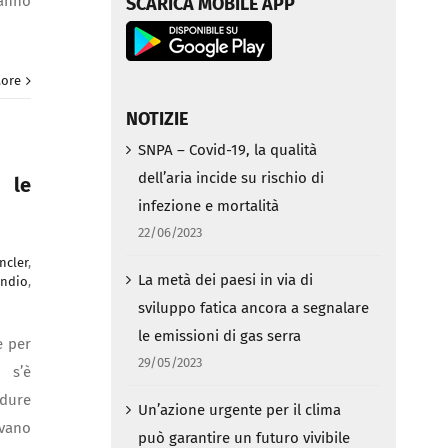
fanno
SCARICA MOBILE APP
ore
NOTIZIE
SNPA – Covid-19, la qualità
dell’aria incide su rischio di
 le
infezione e mortalità
22/06/2023
ncler
,
La metà dei paesi in via di
endio
,
sviluppo fatica ancora a segnalare
le emissioni di gas serra
e per
29/05/2023
i s’è
edure
Un’azione urgente per il clima
evano
può garantire un futuro vivibile