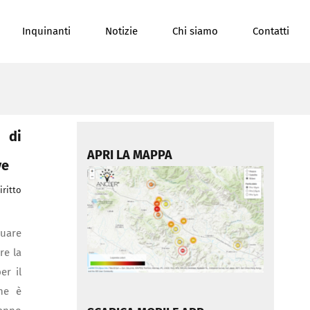
Inquinanti
Notizie
Chi siamo
Contatti
o di
APRI LA MAPPA
ve
iritto
duare
re la
er il
one è