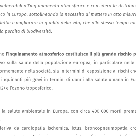
i vulnerabili all’inquinamento atmosferico e considera la distribu
o in Europa, sottolineando la necessita di mettere in atto misur
lattie e migliorare la qualità della vita, che allo stesso tempo ai
a perdita di biodiversità.
che
l’inquinamento atmosferico costituisce il più grande rischio p
ivo sulla salute della popolazione europea, in particolare nelle
formemente nella società, sia in termini di esposizione ai rischi ch
 inquinanti più gravi in termini di danni alla salute umana in E
O2) e l’ozono troposferico.
r la salute ambientale in Europa, con circa 400 000 morti prem
.
 deriva da cardiopatia ischemica, ictus, broncopneumopatia cr