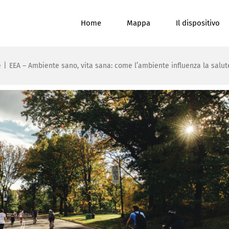
Home
Mappa
Il dispositivo
e
|
EEA – Ambiente sano, vita sana: come l’ambiente influenza la salut