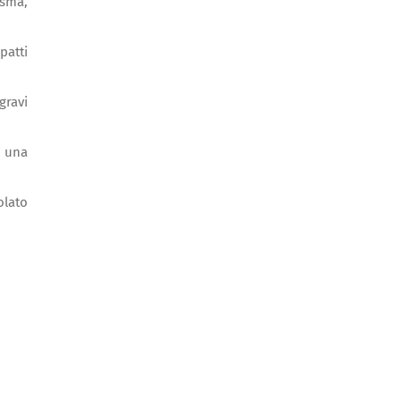
asma,
patti
gravi
n una
olato