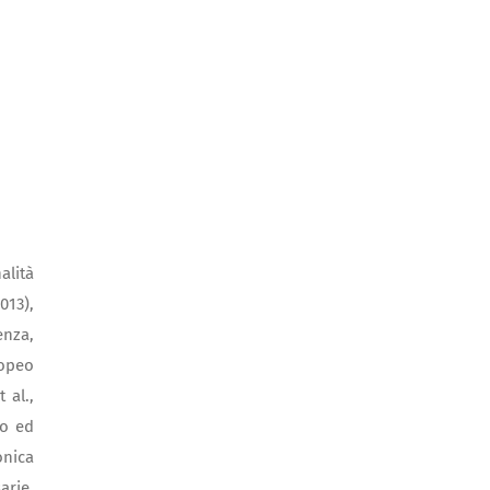
alità
013),
enza,
ropeo
 al.,
do ed
onica
arie.