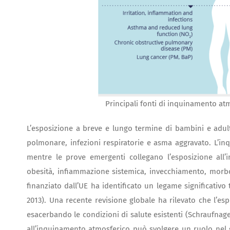
Principali fonti di inquinamento at
L’esposizione a breve e lungo termine di bambini e adult
polmonare, infezioni respiratorie e asma aggravato. L’in
mentre le prove emergenti collegano l’esposizione all
obesità, infiammazione sistemica, invecchiamento, mor
finanziato dall’UE ha identificato un legame significativo
2013). Una recente revisione globale ha rilevato che l’e
esacerbando le condizioni di salute esistenti (Schraufnage
all’inquinamento atmosferico può svolgere un ruolo nel gu