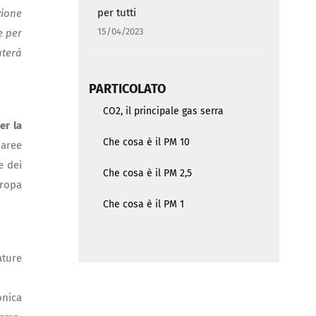
per tutti
zione
15/04/2023
e per
uterà
PARTICOLATO
CO2, il principale gas serra
er la
Che cosa è il PM 10
 aree
e dei
Che cosa è il PM 2,5
uropa
Che cosa è il PM 1
ature
onica