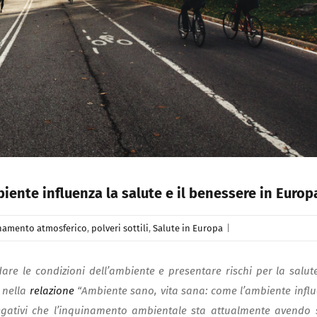
iente influenza la salute e il benessere in Europ
namento atmosferico
,
polveri sottili
,
Salute in Europa
|
re le condizioni dell’ambiente e presentare rischi per la salute
 nella
relazione
“Ambiente sano, vita sana: come l’ambiente infl
 negativi che l’inquinamento ambientale sta attualmente avendo 