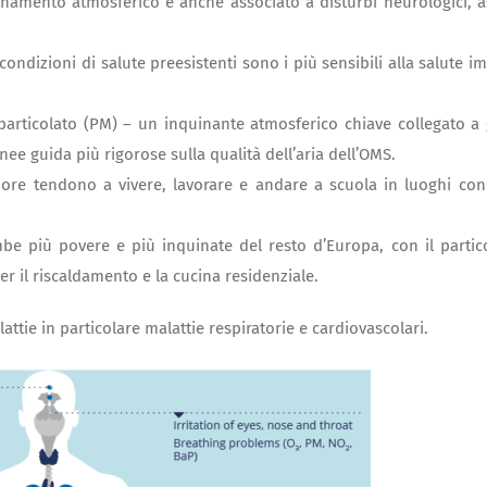
nquinamento atmosferico è anche associato a disturbi neurologici, 
condizioni di salute preesistenti sono i più sensibili alla salute im
 particolato (PM) – un inquinante atmosferico chiave collegato a 
inee guida più rigorose sulla qualità dell’aria dell’OMS.
ore tendono a vivere, lavorare e andare a scuola in luoghi co
be più povere e più inquinate del resto d’Europa, con il partic
r il riscaldamento e la cucina residenziale.
ie in particolare malattie respiratorie e cardiovascolari.