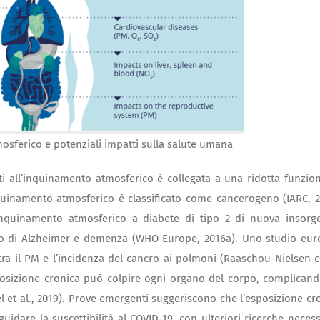
mosferico e potenziali impatti sulla salute umana
i all’inquinamento atmosferico è collegata a una ridotta funzion
quinamento atmosferico è classificato come cancerogeno (IARC, 2
’inquinamento atmosferico a diabete di tipo 2 di nuova insorg
bo di Alzheimer e demenza (WHO Europe, 2016a). Uno studio eu
 tra il PM e l’incidenza del cancro ai polmoni (Raaschou-Nielsen et
sposizione cronica può colpire ogni organo del corpo, complican
l et al., 2019). Prove emergenti suggeriscono che l’esposizione cr
idare la suscettibilità al COVID-19, con ulteriori ricerche necess