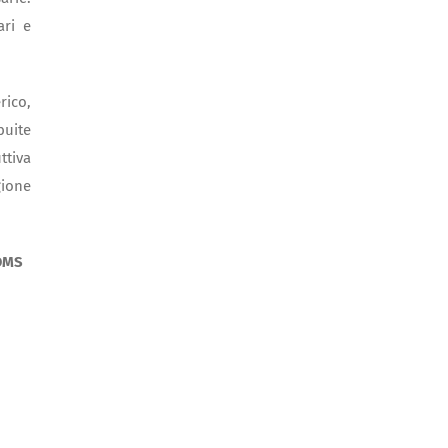
ari e
rico,
buite
ttiva
gione
’OMS