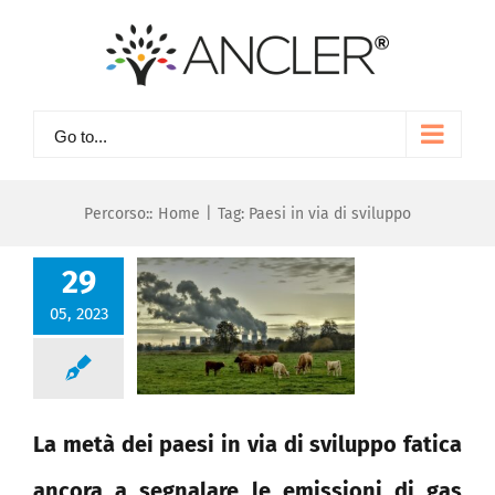
Skip
to
content
Go to...
Percorso::
Home
|
Tag:
Paesi in via di sviluppo
29
05, 2023
La metà dei paesi in via di sviluppo fatica
ancora a segnalare le emissioni di gas