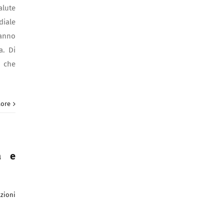
lute
diale
 anno
a. Di
i che
ore
a e
zioni