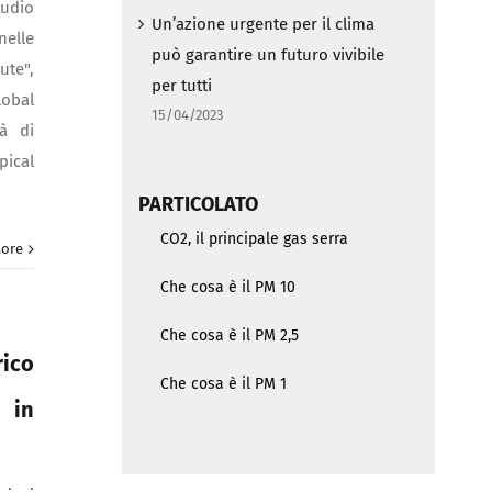
tudio
Un’azione urgente per il clima
nelle
può garantire un futuro vivibile
ute",
per tutti
lobal
15/04/2023
tà di
pical
PARTICOLATO
CO2, il principale gas serra
ore
Che cosa è il PM 10
Che cosa è il PM 2,5
ico
Che cosa è il PM 1
 in