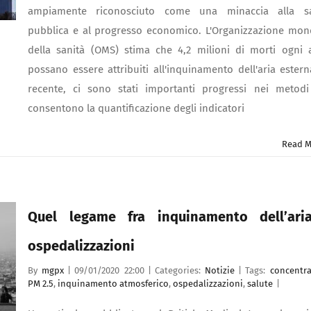
ampiamente riconosciuto come una minaccia alla sa
pubblica e al progresso economico. L'Organizzazione mon
della sanità (OMS) stima che 4,2 milioni di morti ogni
possano essere attribuiti all'inquinamento dell'aria estern
recente, ci sono stati importanti progressi nei metod
consentono la quantificazione degli indicatori
Read M
Quel legame fra inquinamento dell’ari
ospedalizzazioni
By
mgpx
|
09/01/2020 22:00
|
Categories:
Notizie
|
Tags:
concentra
PM 2.5
,
inquinamento atmosferico
,
ospedalizzazioni
,
salute
|