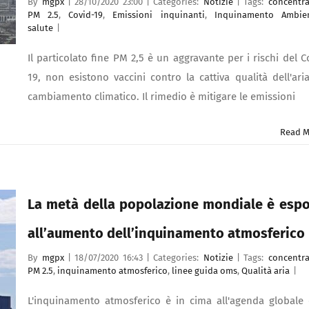
By
mgpx
|
28/10/2020 23:00
|
Categories:
Notizie
|
Tags:
concentra
PM 2.5
,
Covid-19
,
Emissioni inquinanti
,
Inquinamento Ambien
salute
|
Il particolato fine PM 2,5 è un aggravante per i rischi del C
19, non esistono vaccini contro la cattiva qualità dell'aria
cambiamento climatico. Il rimedio è mitigare le emissioni
Read M
La metà della popolazione mondiale è esp
all’aumento dell’inquinamento atmosferico
By
mgpx
|
18/07/2020 16:43
|
Categories:
Notizie
|
Tags:
concentra
PM 2.5
,
inquinamento atmosferico
,
linee guida oms
,
Qualità aria
|
L'inquinamento atmosferico è in cima all'agenda globale