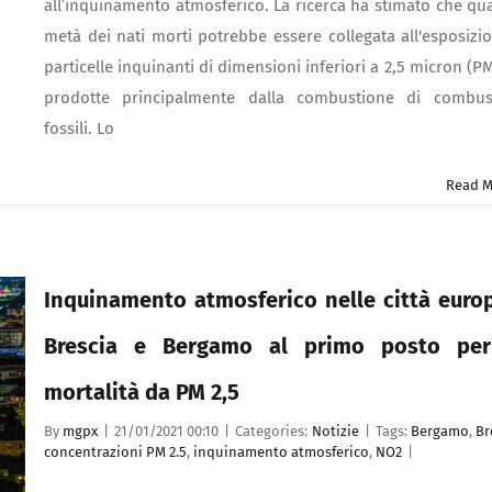
all’inquinamento atmosferico. La ricerca ha stimato che qua
metà dei nati morti potrebbe essere collegata all'esposizi
particelle inquinanti di dimensioni inferiori a 2,5 micron (PM
prodotte principalmente dalla combustione di combust
fossili. Lo
Read M
Inquinamento atmosferico nelle città euro
Brescia e Bergamo al primo posto per
mortalità da PM 2,5
By
mgpx
|
21/01/2021 00:10
|
Categories:
Notizie
|
Tags:
Bergamo
,
Br
concentrazioni PM 2.5
,
inquinamento atmosferico
,
NO2
|