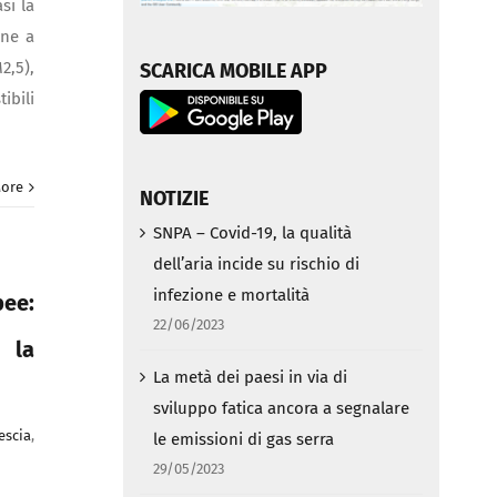
si la
one a
2,5),
SCARICA MOBILE APP
ibili
ore
NOTIZIE
SNPA – Covid-19, la qualità
dell’aria incide su rischio di
infezione e mortalità
pee:
22/06/2023
 la
La metà dei paesi in via di
sviluppo fatica ancora a segnalare
escia
,
le emissioni di gas serra
29/05/2023