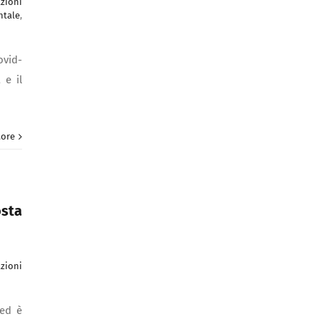
zioni
tale
,
ovid-
 e il
ore
osta
zioni
 ed è