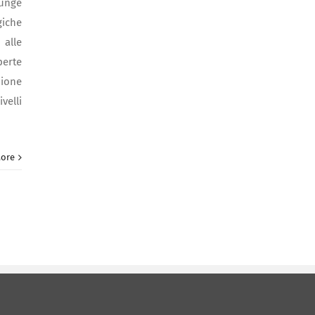
iunge
giche
 alle
perte
zione
velli
ore